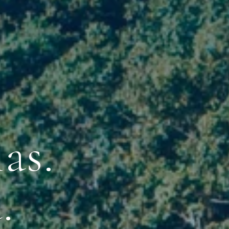
as.
.