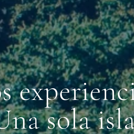
s experienci
Una sola isla